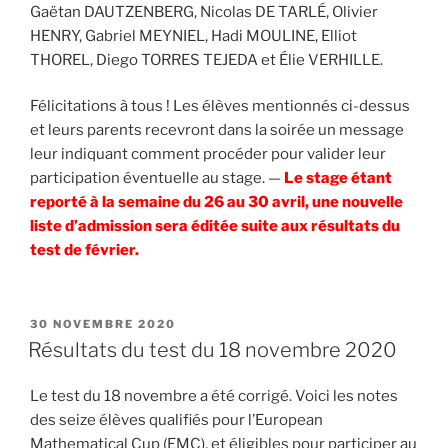
Gaëtan DAUTZENBERG, Nicolas DE TARLÉ, Olivier
HENRY, Gabriel MEYNIEL, Hadi MOULINE, Elliot
THOREL, Diego TORRES TEJEDA et Élie VERHILLE.
Félicitations à tous ! Les élèves mentionnés ci-dessus
et leurs parents recevront dans la soirée un message
leur indiquant comment procéder pour valider leur
participation éventuelle au stage. —
Le stage étant
reporté à la semaine du 26 au 30 avril, une nouvelle
liste d’admission sera éditée suite aux résultats du
test de février.
PUBLIÉ
30 NOVEMBRE 2020
LE
Résultats du test du 18 novembre 2020
Le test du 18 novembre a été corrigé. Voici les notes
des seize élèves qualifiés pour l’European
Mathematical Cup (EMC), et éligibles pour participer au