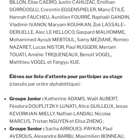
BILLON, Elias CAEIRO, Justin CAHUZAC, Emilhan
DÜRRÜOGLU, Corentin EGGENSPIELER, Mano ÉTILÉ,
Hannah FAUCHEU, Aurélien FOURRÉ, Raphaël GANDIN,
Vladimir IVANOV, Maryam KOUHKAN, Zoé LASSALE–
DERUELLE, Alec LE HELLOCO, Gaspard MALHOMME,
Mohammed Ayoub MEBTOUL, Samy MEZIANE, Roméo
NAZARET, Lucas NISTOR, Paul RUGGERI, Meriam
TOUATI, Amélie TRIQUENEAUX, Benoit VOGEL,
Matthieu VOGEL et Fangyu XUE.
Élèves sur liste d’attente pour participer au stage
(classés par ordre alphabétique) :
Groupe Junior :
Katherine ADAMS, Waël AUBERT,
Féodora DOUPLITZKY-LUNATI, Alice GUILLEUX, Jesse
KEVORKIAN-MIELLY, Nathan LANDAU, Nicolas
MARCUS, Tristan NGUYEN et Elisa ZHENG ;
Groupe Senior :
Sacha ARROUES-PAYKIN, Paul
AVEROUS, Alexandre BARBU, Maximilien BONNEAU,