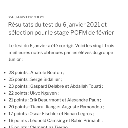
PUBLIÉ
24 JANVIER 2021
LE
Résultats du test du 6 janvier 2021 et
sélection pour le stage POFM de février
Le test du 6 janvier a été corrigé. Voici les vingt-trois
meilleures notes obtenues par les élèves du groupe
Junior :
28 points : Anatole Bouton ;
25 points : Serge Bidallier ;
23 points : Gaspard Delabre et Abdallah Touati ;
22 points : Ukyo Nguyen ;
21 points : Erik Desurmont et Alexandre Paun ;
20 points : Tianrui Jiang et Auguste Ramondou ;
17 points : Oscar Fischler et Ronan Legros ;
16 points : Léopold Camsing et Robin Primault ;
15 points : Clementina Tierno ;