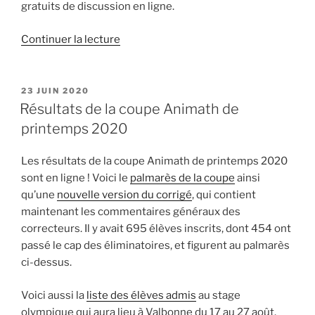
gratuits de discussion en ligne.
de
Continuer la lecture
« Olympiade
Francophone
de
PUBLIÉ
23 JUIN 2020
LE
Mathématiques
Résultats de la coupe Animath de
:
printemps 2020
voyager
à
Les résultats de la coupe Animath de printemps 2020
l’autre
sont en ligne ! Voici le
palmarès de la coupe
ainsi
bout
qu’une
nouvelle version du corrigé
, qui contient
du
maintenant les commentaires généraux des
monde
correcteurs. Il y avait 695 élèves inscrits, dont 454 ont
en
passé le cap des éliminatoires, et figurent au palmarès
restant
ci-dessus.
dans
son
Voici aussi la
liste des élèves admis
au stage
salon »
olympique qui aura lieu à Valbonne du 17 au 27 août.