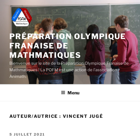
Aller
au
contenu
principal
PRÉPARATION OLYMPIQUE
FRANAISE DE
MATHMATIQUES
Bienvenue sur le site de la Préparation Olympique Franaise de
Mathmatiques ! La POFM est une action de l'association
Animath.
Menu
AUTEUR/AUTRICE :
VINCENT JUGÉ
PUBLIÉ
5 JUILLET 2021
LE