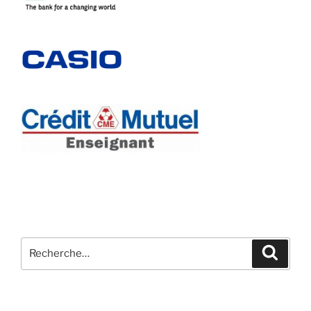
Recherche
Recher
pour
: