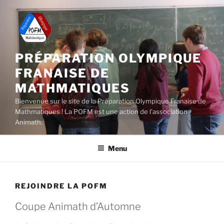
Aller
au
contenu
principal
PRÉPARATION OLYMPIQUE
FRANAISE DE
MATHMATIQUES
Bienvenue sur le site de la Préparation Olympique Franaise de
Mathmatiques ! La POFM est une action de l'association
Animath.
Menu
REJOINDRE LA POFM
Coupe Animath d’Automne