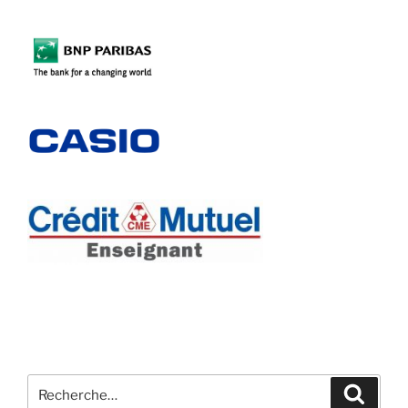
Recherche
Recher
pour