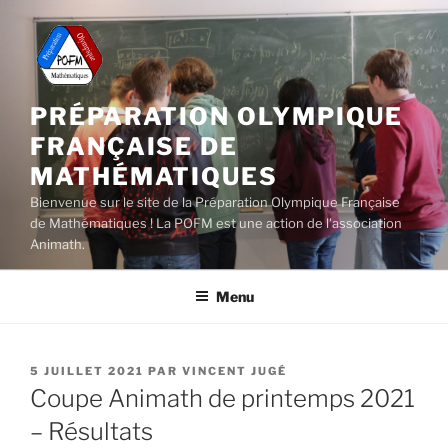
Aller
au
contenu
principal
PRÉPARATION OLYMPIQUE
FRANÇAISE DE
MATHÉMATIQUES
Bienvenue sur le site de la Préparation Olympique Française
de Mathématiques ! La POFM est une action de l'association
Animath.
Menu
PUBLIÉ
5 JUILLET 2021
PAR
VINCENT JUGÉ
LE
Coupe Animath de printemps 2021
– Résultats