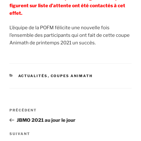
figurent sur liste d’attente ont été contactés à cet
effet.
L’équipe de la POFM félicite une nouvelle fois
l’ensemble des participants qui ont fait de cette coupe
Animath de printemps 2021 un succès.
CATÉGORIES
ACTUALITÉS
,
COUPES ANIMATH
Navigation
Article
PRÉCÉDENT
de
précédent
JBMO 2021 au jour le jour
l’article
Article
SUIVANT