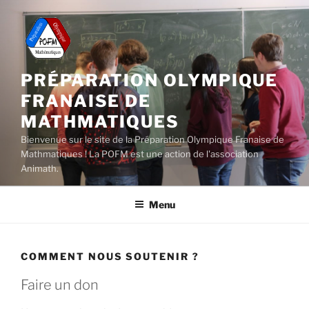
Aller
au
contenu
principal
PRÉPARATION OLYMPIQUE
FRANAISE DE
MATHMATIQUES
Bienvenue sur le site de la Préparation Olympique Franaise de
Mathmatiques ! La POFM est une action de l'association
Animath.
Menu
COMMENT NOUS SOUTENIR ?
Faire un don