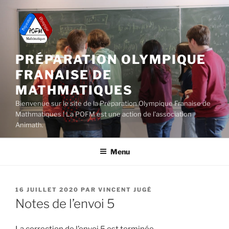
Aller
au
contenu
principal
PRÉPARATION OLYMPIQUE
FRANAISE DE
MATHMATIQUES
Bienvenue sur le site de la Préparation Olympique Franaise de
Mathmatiques ! La POFM est une action de l'association
Animath.
Menu
PUBLIÉ
16 JUILLET 2020
PAR
VINCENT JUGÉ
LE
Notes de l’envoi 5