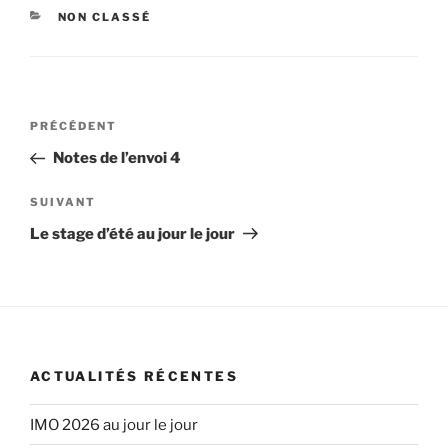
CATÉGORIES
NON CLASSÉ
Navigation
Article
PRÉCÉDENT
de
précédent
Notes de l’envoi 4
l’article
Article
SUIVANT
suivant
Le stage d’été au jour le jour
ACTUALITÉS RÉCENTES
IMO 2026 au jour le jour