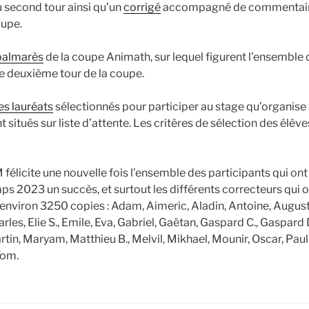
 second tour ainsi qu’un
corrigé
accompagné de commentaires
oupe.
palmarès
de la coupe Animath, sur lequel figurent l’ensemble 
le deuxième tour de la coupe.
des lauréats
sélectionnés pour participer au stage qu’organise 
 situés sur liste d’attente. Les critères de sélection des élève
félicite une nouvelle fois l’ensemble des participants qui ont
s 2023 un succès, et surtout les différents correcteurs qui o
’environ 3250 copies : Adam, Aimeric, Aladin, Antoine, August
rles, Elie S., Emile, Eva, Gabriel, Gaëtan, Gaspard C., Gaspard D
tin, Maryam, Matthieu B., Melvil, Mikhael, Mounir, Oscar, Paul 
Tom.