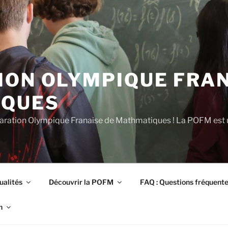
ION OLYMPIQUE FRAN
IQUES
éparation Olympique Franaise de Mathmatiques ! La POFM est u
ualités
Découvrir la POFM
FAQ : Questions fréquent
n