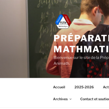
Aller
au
contenu
principal
PRÉPARAT
MATHMAT
Bienvenue sur le site de la Pr
Animath.
Accueil
2025-2026
Act
Archives
Contact et soutie