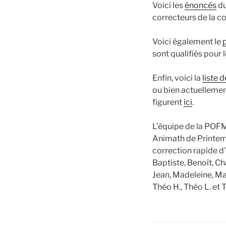
Voici les
énoncés
du
correcteurs de la c
Voici également le
sont qualifiés pour 
Enfin, voici la
liste 
ou bien actuellement
figurent
ici
.
L’équipe de la POFM 
Animath de Printemp
correction rapide d
Baptiste, Benoît, Cha
Jean, Madeleine, Mar
Théo H., Théo L. et 