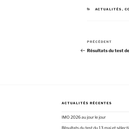
CATÉGORIES
ACTUALITÉS
,
C
Navigation
Article
PRÉCÉDENT
de
précédent
Résultats du test d
l’article
ACTUALITÉS RÉCENTES
IMO 2026 au jour le jour
Résultats du test du 13 mai et sélect