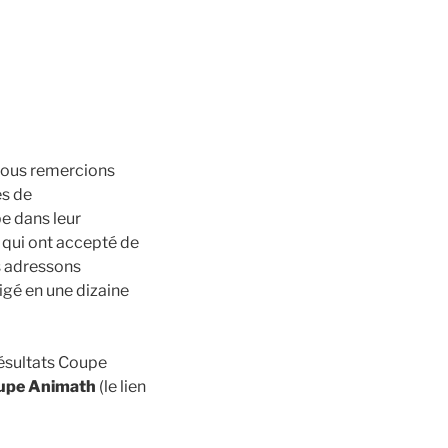
 Nous remercions
es de
e dans leur
 qui ont accepté de
us adressons
gé en une dizaine
 Résultats Coupe
oupe Animath
(le lien