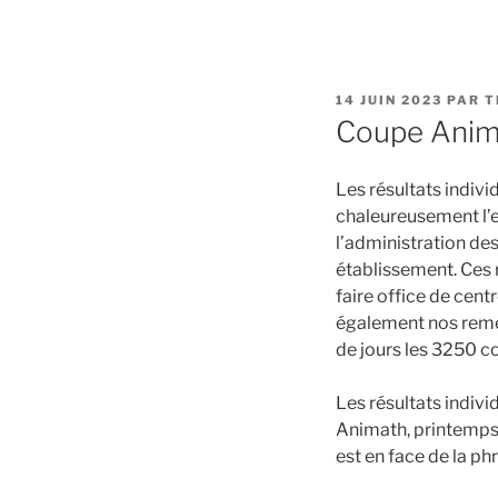
PUBLIÉ
14 JUIN 2023
PAR
T
LE
Coupe Anima
Les résultats indiv
chaleureusement l’
l’administration de
établissement. Ces 
faire office de cen
également nos remer
de jours les 3250 c
Les résultats indivi
Animath, printemps
est en face de la phr