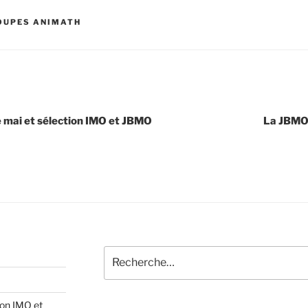
OUPES ANIMATH
e mai et sélection IMO et JBMO
La JBMO 
Recherche
pour
:
ion IMO et