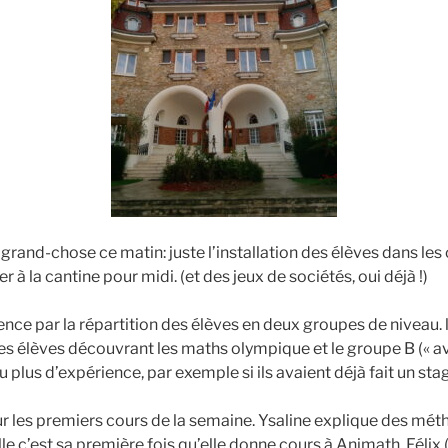
é grand-chose ce matin: juste l’installation des élèves dans l
ler à la cantine pour midi. (et des jeux de sociétés, oui déjà !)
ce par la répartition des élèves en deux groupes de niveau. 
les élèves découvrant les maths olympique et le groupe B (« a
u plus d’expérience, par exemple si ils avaient déjà fait un sta
our les premiers cours de la semaine. Ysaline explique des mét
le c’est sa première fois qu’elle donne cours à Animath. Félix (q