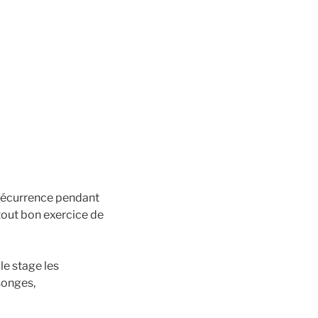
r récurrence pendant
tout bon exercice de
 le stage les
songes,