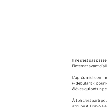
Il ne s’est pas pass
l’internat avant d’al
L’après midi commen
(« débutant ») pour 
élèves qui ont un pe
À 15h c’est parti p
groupe A. Bravo à el