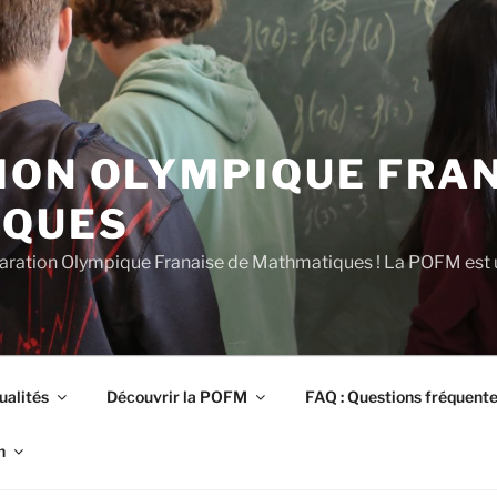
ION OLYMPIQUE FRAN
IQUES
éparation Olympique Franaise de Mathmatiques ! La POFM est u
ualités
Découvrir la POFM
FAQ : Questions fréquent
n