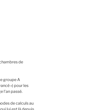
es chambres de
le groupe A
vancé ») pour les
ge l’an passé.
hodes de calculs au
ui lui est là depuis