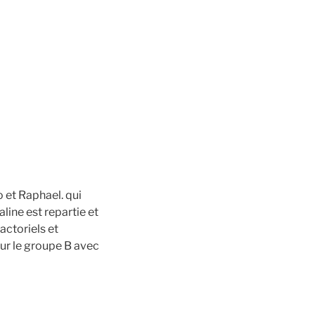
o et Raphael. qui
line est repartie et
actoriels et
ur le groupe B avec