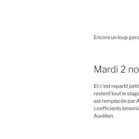
Encore un loup garou 
Mardi 2 n
Et c’est reparti! pe
restent’tout le stag
est remplacée par A
coefficients binomi
Aurélien.