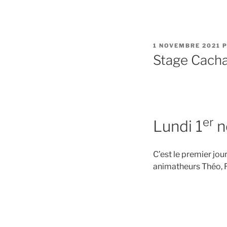
PUBLIÉ
1 NOVEMBRE 2021
P
LE
Stage Cachan
er
Lundi 1
n
C’est le premier jour
animatheurs Théo, 