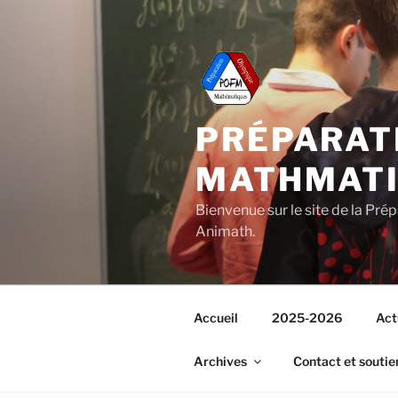
Aller
au
contenu
principal
PRÉPARAT
MATHMAT
Bienvenue sur le site de la Pr
Animath.
Accueil
2025-2026
Act
Archives
Contact et soutie