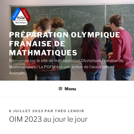
Aller
au
contenu
principal
PRÉPARATION OLYMPIQUE
FRANAISE DE
MATHMATIQUES
Bienvenue sur le site de la Préparation Olympique Franaise de
Mathmatiques ! La POFM est une action de l'association
Animath.
Menu
PUBLIÉ
6 JUILLET 2023
PAR
THÉO LENOIR
LE
OIM 2023 au jour le jour