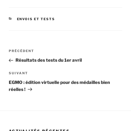
CATÉGORIES
ENVOIS ET TESTS
Navigation
Article
PRÉCÉDENT
de
précédent
Résultats des tests du 1er avril
l’article
Article
SUIVANT
suivant
EGMO : édition virtuelle pour des médailles bien
réelles !
ACTUALITÉS RÉCENTES