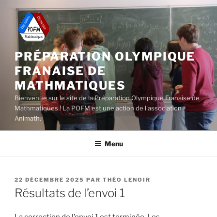
Aller
au
contenu
principal
PRÉPARATION OLYMPIQUE
FRANAISE DE
MATHMATIQUES
Bienvenue sur le site de la Préparation Olympique Franaise de
Mathmatiques ! La POFM est une action de l'association
Animath.
Menu
PUBLIÉ
22 DÉCEMBRE 2025
PAR
THÉO LENOIR
LE
Résultats de l’envoi 1