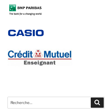
Recherche
Recher
pour
: