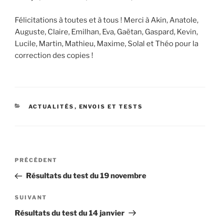
Félicitations à toutes et à tous ! Merci à Akin, Anatole,
Auguste, Claire, Emilhan, Eva, Gaëtan, Gaspard, Kevin,
Lucile, Martin, Mathieu, Maxime, Solal et Théo pour la
correction des copies !
CATÉGORIES
ACTUALITÉS
,
ENVOIS ET TESTS
Navigation
Article
PRÉCÉDENT
de
précédent
Résultats du test du 19 novembre
l’article
Article
SUIVANT
suivant
Résultats du test du 14 janvier