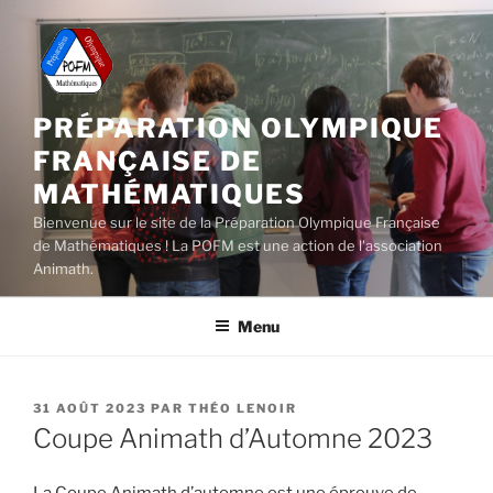
Aller
au
contenu
principal
PRÉPARATION OLYMPIQUE
FRANÇAISE DE
MATHÉMATIQUES
Bienvenue sur le site de la Préparation Olympique Française
de Mathématiques ! La POFM est une action de l'association
Animath.
Menu
PUBLIÉ
31 AOÛT 2023
PAR
THÉO LENOIR
LE
Coupe Animath d’Automne 2023