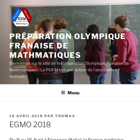
Aller
au
contenu
principal
PRÉPARATION OLYMPIQUE
FRANAISE DE
MATHMATIQUES
Bienvenue sur le site de la Préparation Olympique Franaise de
Mathmatiques ! La POFM est une action de l'association
Animath.
Menu
PUBLIÉ
10 AVRIL 2018
PAR
THOMAS
LE
EGMO 2018