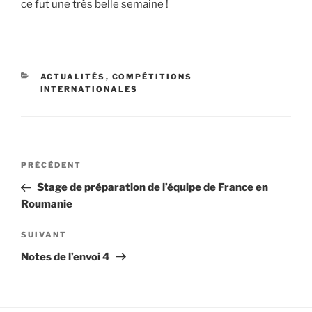
ce fut une très belle semaine !
CATÉGORIES
ACTUALITÉS
,
COMPÉTITIONS
INTERNATIONALES
Navigation
Article
PRÉCÉDENT
de
précédent
Stage de préparation de l’équipe de France en
l’article
Roumanie
Article
SUIVANT
suivant
Notes de l’envoi 4