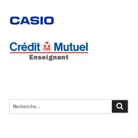
Recherche
Recher
pour
: