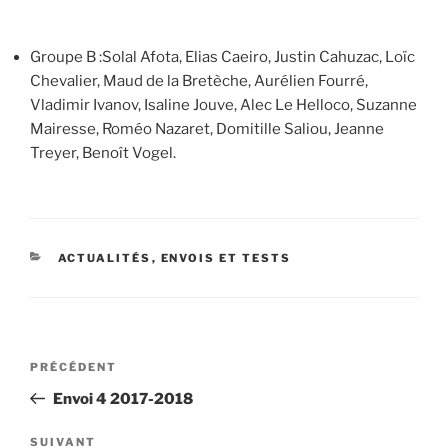
Groupe B :Solal Afota, Elias Caeiro, Justin Cahuzac, Loïc
Chevalier, Maud de la Bretèche, Aurélien Fourré,
Vladimir Ivanov, Isaline Jouve, Alec Le Helloco, Suzanne
Mairesse, Roméo Nazaret, Domitille Saliou, Jeanne
Treyer, Benoît Vogel.
CATÉGORIES
ACTUALITÉS
,
ENVOIS ET TESTS
Navigation
Article
PRÉCÉDENT
de
précédent
Envoi 4 2017-2018
l’article
Article
SUIVANT