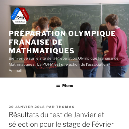
Aller
au
contenu
principal
PRÉPARATION OLYMPIQUE
FRANAISE DE
MATHMATIQUES
Bienvenue sur le site de la Préparation Olympique Franaise de
Mathmatiques ! La POFM est une action de l'association
Animath.
Menu
PUBLIÉ
29 JANVIER 2018
PAR
THOMAS
LE
Résultats du test de Janvier et
sélection pour le stage de Février